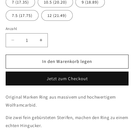
7 (17.35)
10.5 (20.20)
9 (18.89)
7.5 (17.75)
12 (21.49)
Anzahl
Verringere
Erhöhe
die
die
Menge
Menge
für
für
In den Warenkorb legen
Tungstino
Tungstino
Ring
Ring
Jetzt zum Checkout
&quot;Dome&quot;
&quot;Dome&quot;
Wolframcarbid
Wolframcarbid
Original Marken Ring aus massivem und hochwertigem
Wolframcarbid.
Die zwei fein gebürsteten Sterifen, machen den Ring zu einem
echten Hingucker.