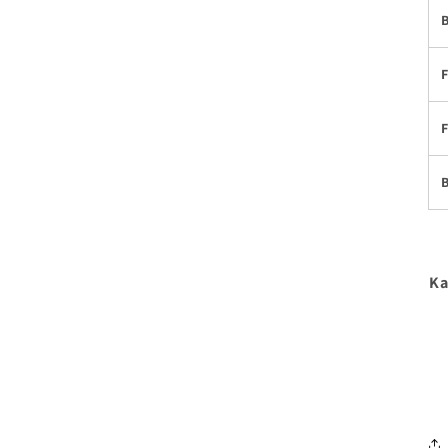
F
F
B
Ka