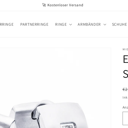
🚀 Kostenloser Versand
RRINGE
PARTNERRINGE
RINGE
ARMBÄNDER
SCHUHE
MI
E
S
N
€2
Pr
Ink
An