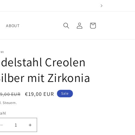
Einloggen
Warenkorb
ABOUT
OMI
delstahl Creolen
ilber mit Zirkonia
ormaler
Verkaufspreis
€19,00 EUR
9,00 EUR
Sale
eis
l. Steuern.
zahl
Verringere
Erhöhe
die
die