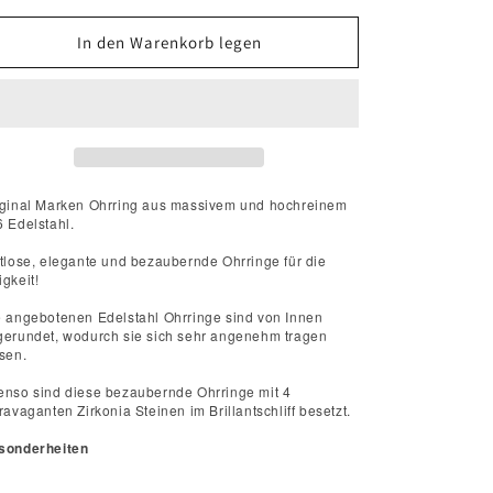
Menge
Menge
für
für
In den Warenkorb legen
Edelstahl
Edelstahl
Creolen
Creolen
Silber
Silber
mit
mit
Zirkonia
Zirkonia
iginal Marken Ohrring aus massivem und hochreinem
 Edelstahl.
tlose, elegante und bezaubernde Ohrringe für die
gkeit!
e angebotenen Edelstahl Ohrringe sind von Innen
gerundet, wodurch sie sich sehr angenehm tragen
ssen.
enso sind diese bezaubernde Ohrringe mit 4
ravaganten Zirkonia Steinen im Brillantschliff besetzt.
sonderheiten