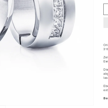
Or
316
Zei
Ewi
Di
ab
la
Eb
ext
Be