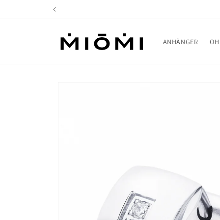
Direkt
zum
Inhalt
ANHÄNGER
OH
Zu
Produktinformationen
springen